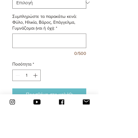
Συμπληρώστε τα παρακάτω κενά:
Φύλο, Ηλικία, Βάρος, Επάγγελμα,
Γυμνάζομαι (ναι ή όχι):
*
0/500
Ποσότητα
*
Προσθήκη στο καλάθι
Το διατροφικό πρόγραμμα της
Κέτο Μεσογειακής διατροφής
δημιουργείται αποκλειστικά από το
Fit gia panta. Είναι ένα ειδικά